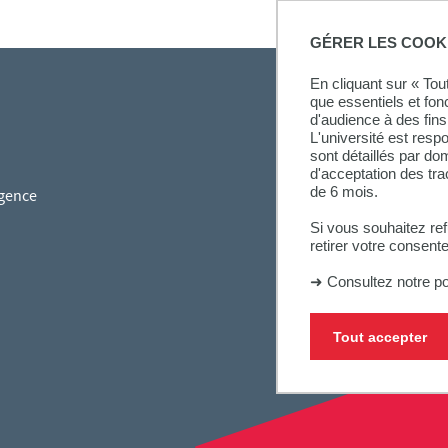
GÉRER LES COOK
En cliquant sur « To
que essentiels et fon
d'audience à des fins 
L'université est resp
sont détaillés par d
d'acceptation des tr
de 6 mois.
gence
Si vous souhaitez re
retirer votre consent
➜
Consultez notre po
Tout accepter