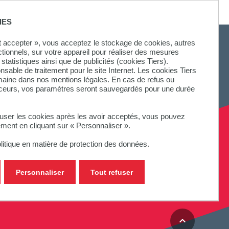
IES
ut accepter », vous acceptez le stockage de cookies, autres
ctionnels, sur votre appareil pour réaliser des mesures
statistiques ainsi que de publicités (cookies Tiers).
onsable de traitement pour le site Internet. Les cookies Tiers
SUIVEZ-NOUS
omaine dans nos mentions légales. En cas de refus ou
aceurs, vos paramètres seront sauvegardés pour une durée
fuser les cookies après les avoir acceptés, vous pouvez
ement en cliquant sur « Personnaliser ».
litique en matière de protection des données.
Personnaliser
Tout refuser