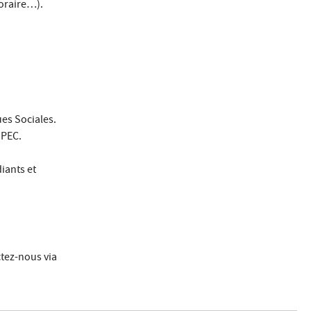
poraire…).
ues Sociales.
UPEC.
iants et
ctez-nous via