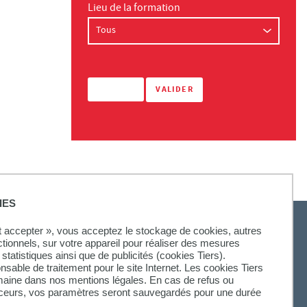
Lieu de la formation
IES
ut accepter », vous acceptez le stockage de cookies, autres
ctionnels, sur votre appareil pour réaliser des mesures
statistiques ainsi que de publicités (cookies Tiers).
SUIVEZ-NOUS
onsable de traitement pour le site Internet. Les cookies Tiers
omaine dans nos mentions légales. En cas de refus ou
aceurs, vos paramètres seront sauvegardés pour une durée