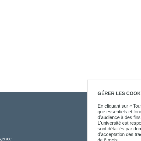
GÉRER LES COOK
En cliquant sur « To
que essentiels et fon
d'audience à des fins 
L'université est resp
sont détaillés par d
d'acceptation des tr
gence
de 6 mois.