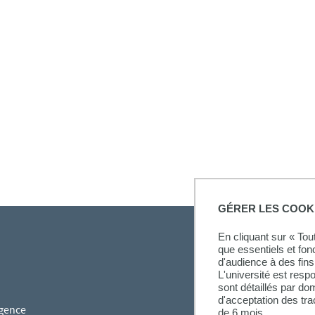
GÉRER LES COOK
En cliquant sur « To
que essentiels et fon
d'audience à des fins 
L'université est resp
sont détaillés par d
d'acceptation des tr
gence
de 6 mois.