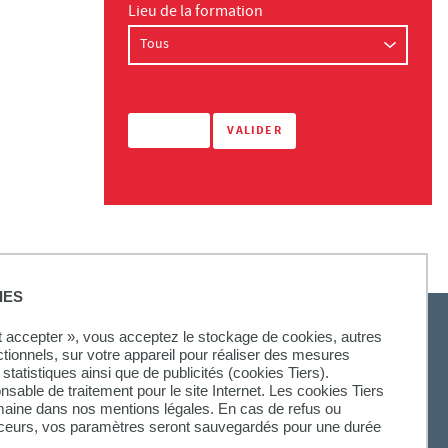
Lieu de la formation
IES
ut accepter », vous acceptez le stockage de cookies, autres
ctionnels, sur votre appareil pour réaliser des mesures
statistiques ainsi que de publicités (cookies Tiers).
SUIVEZ-NOUS
onsable de traitement pour le site Internet. Les cookies Tiers
omaine dans nos mentions légales. En cas de refus ou
aceurs, vos paramètres seront sauvegardés pour une durée