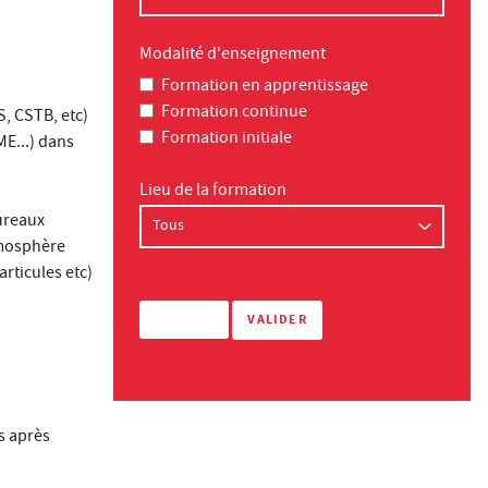
Modalité d'enseignement
Formation en apprentissage
Formation continue
S, CSTB, etc)
Formation initiale
ME...) dans
Lieu de la formation
bureaux
atmosphère
articules etc)
is après