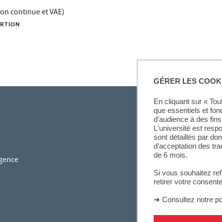
on continue et VAE)
ERTION
GÉRER LES COOK
En cliquant sur « To
que essentiels et fon
d'audience à des fins 
L'université est resp
sont détaillés par d
d'acceptation des tr
de 6 mois.
gence
Si vous souhaitez re
retirer votre consent
➜
Consultez notre po