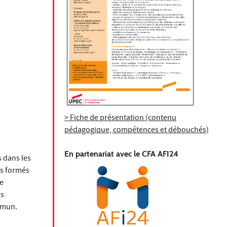
> Fiche de présentation (contenu
pédagogique, compétences et débouchés)
En partenariat avec le CFA AFI24
s dans les
ts formés
de
rs
mmun.