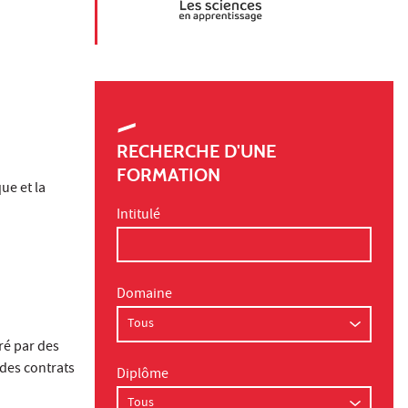
RECHERCHE D'UNE
FORMATION
ue et la
Intitulé
Domaine
ré par des
des contrats
Diplôme