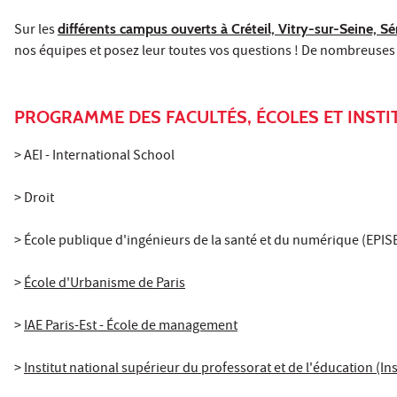
Sur les
différents campus ouverts à Créteil, Vitry-sur-Seine, S
nos équipes et posez leur toutes vos questions ! De nombreuses 
PROGRAMME DES FACULTÉS, ÉCOLES ET INSTI
>
AEI - International School
>
Droit
>
École publique d'ingénieurs de la santé et du numérique (EPIS
>
École d'Urbanisme de Paris
>
IAE Paris-Est - École de management
>
Institut national supérieur du professorat et de l'éducation (In