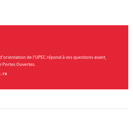
 d'orientation de l'UPEC répond à vos questions avant,
e Portes Ouvertes.
.FR