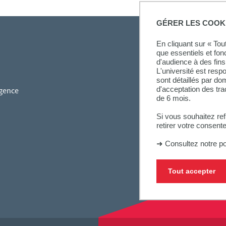
GÉRER LES COOK
En cliquant sur « To
que essentiels et fon
d'audience à des fins 
L'université est resp
sont détaillés par d
d'acceptation des tr
gence
de 6 mois.
Si vous souhaitez re
retirer votre consent
➜
Consultez notre po
Tout accepter