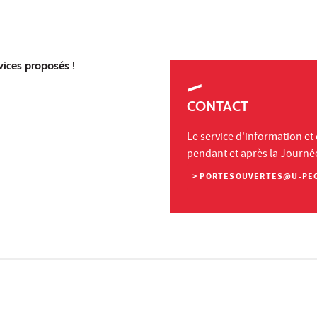
vices proposés !
CONTACT
Le service d'information et
pendant et après la Journé
> PORTESOUVERTES@U-PEC