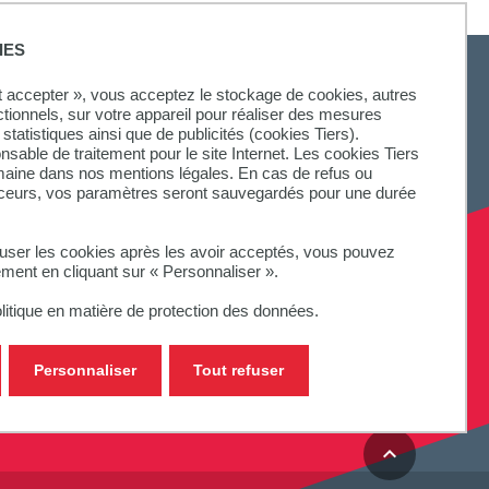
IES
ut accepter », vous acceptez le stockage de cookies, autres
ctionnels, sur votre appareil pour réaliser des mesures
statistiques ainsi que de publicités (cookies Tiers).
SUIVEZ-NOUS
onsable de traitement pour le site Internet. Les cookies Tiers
omaine dans nos mentions légales. En cas de refus ou
aceurs, vos paramètres seront sauvegardés pour une durée
fuser les cookies après les avoir acceptés, vous pouvez
ement en cliquant sur « Personnaliser ».
litique en matière de protection des données.
Personnaliser
Tout refuser