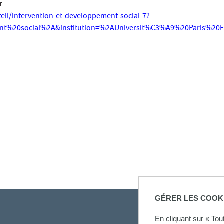
r
teil/intervention-et-developpement-social-7?
t%20social%2A&institution=%2AUniversit%C3%A9%20Paris%20
GÉRER LES COOK
En cliquant sur « To