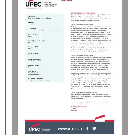
Présentation de la formation
Cette formation est conçue pour donner aux jeunes historiens et
Domaine :
historiennes les compétences académiques et techniques
Sciences humaines et sociales
nécessaires pour répondre à une demande croissante en histoire,
dans la société comme le monde professionnel. 
Mention :
Histoire
<style isBold="true">LE M1 </style>
La formation suppose la maîtrise de règles disciplinaires car avant
d’être un passeur, l’historien public est d’abord un historien. Pour
UFR/Institut :
UPEC - UFR de Lettres langues et sciences humaines
cela, l’étudiant bénéficie d’apprentissages méthodologiques et
historiographiques au sein de séminaires de recherche; il s’initie
aussi à l’enquête archivistique dans le cadre d’un mémoire pouvant
Type de diplôme :
Master
arpenter les terrains de l’histoire publique. En parallèle, les
étudiants assistent à des cours sur les usages de l’histoire, les
interactions entre passé et présent ou les relations entre histoire et
Niveau(x) de recrutement :
médias. À cette formation théorique s’ajoute un projet d’histoire
Bac + 3
appliquée consistant à imaginer, concevoir et réaliser des
dispositifs de médiation dans le cadre du festival des Nocturnes de
Niveau de diplôme :
l’Histoire. Assistés d’un muséographe, les étudiants allient
Bac + 5
recherche et valorisation (exposition, ateliers ludiques, escape
game, spectacle vivant, etc.) à l’échelle de notre territoire.  
Niveau de sortie :
Niveau 1
<style isBold="true">LE M2 </style>
En M2, les  étudiants reçoivent une formation théorique dispensée
Lieu(x) de formation :
par des enseignants-chercheurs de l’UPEC. Mais l’essentiel des
Créteil - Campus Centre
cours consiste en des ateliers animés par des professionnels. Le
but est de maîtriser une large gamme d’outils et d’écritures (web,
Durée des études :
journalistique, réseaux sociaux, création de podcasts, vidéos,
2 ans
documentaires, muséographie, art oratoire). La formation est
enrichie par un projet de mise en situation professionnelle: les
étudiants répondent à la commande d’une collectivité territoriale
Accessible en :
Formation initiale,
ou d’une entreprise cherchant à promouvoir son patrimoine (Mairie
Formation continue
de Bry-sur-Marne, musée intercommunal de Nogent-sur-Marne,
service archéologique du Val-de-Marne). Au second semestre, un
Site web de la formation :
stage de 4 à 6  mois est sanctionné par un mémoire de stage. Les
https://histpubliq.hypotheses.org/
stages découlent en grande partie de liens avec une vingtaine de
partenaires (Archives Nationales, Retronews (BNF), magazine
l’Histoire, Musée national de l’histoire de l’immigration, Invitation
au voyage (Arte), France culture, SIAAP, BNP-Paribas, Ubiscène,
etc.) 
<style isBold="true">International</style>
Des conventions internationales établies avec deux universités
européennes (Trieste, Wroclaw) offrent la possibilité d’obtenir une
double diplomation.  
<a href="https://histpubliq.hypotheses.org/ &nbsp; &nbsp; "
Capacité d'accueil
12 en M1
20 en M2
www.u-pec.fr