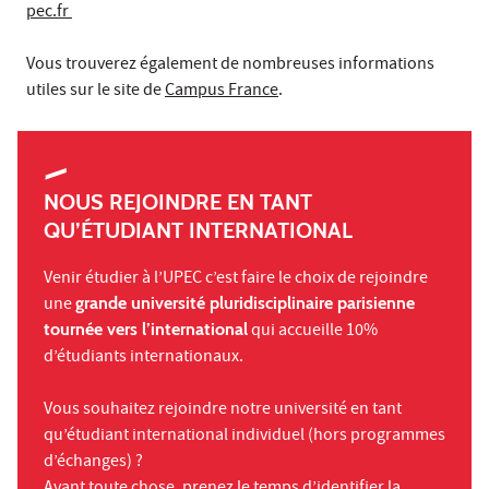
pec.fr
Vous trouverez également de nombreuses informations
utiles sur le site de
Campus France
.
NOUS REJOINDRE EN TANT
QU’ÉTUDIANT INTERNATIONAL
Venir étudier à l’UPEC c’est faire le choix de rejoindre
une
grande université pluridisciplinaire parisienne
tournée vers l’international
qui accueille 10%
d’étudiants internationaux.
Vous souhaitez rejoindre notre université en tant
qu’étudiant international individuel (hors programmes
d’échanges) ?
Avant toute chose, prenez le temps d’identifier la