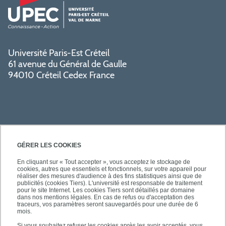
Université Paris-Est Créteil
61 avenue du Général de Gaulle
94010 Créteil Cedex France
GÉRER LES COOKIES
En cliquant sur « Tout accepter », vous acceptez le stockage de
cookies, autres que essentiels et fonctionnels, sur votre appareil pour
SÉCURITÉ
réaliser des mesures d'audience à des fins statistiques ainsi que de
publicités (cookies Tiers). L'université est responsable de traitement
pour le site Internet. Les cookies Tiers sont détaillés par domaine
dans nos mentions légales. En cas de refus ou d'acceptation des
traceurs, vos paramètres seront sauvegardés pour une durée de 6
mois.
SUIVEZ-NOUS
Si vous souhaitez refuser les cookies après les avoir acceptés, vous