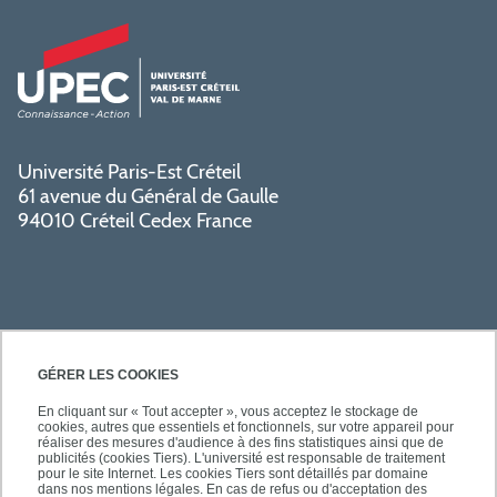
Université Paris-Est Créteil
61 avenue du Général de Gaulle
94010 Créteil Cedex France
GÉRER LES COOKIES
En cliquant sur « Tout accepter », vous acceptez le stockage de
cookies, autres que essentiels et fonctionnels, sur votre appareil pour
SÉCURITÉ
réaliser des mesures d'audience à des fins statistiques ainsi que de
publicités (cookies Tiers). L'université est responsable de traitement
pour le site Internet. Les cookies Tiers sont détaillés par domaine
dans nos mentions légales. En cas de refus ou d'acceptation des