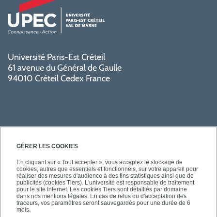
Université Paris-Est Créteil
61 avenue du Général de Gaulle
94010 Créteil Cedex France
GÉRER LES COOKIES
En cliquant sur « Tout accepter », vous acceptez le stockage de
cookies, autres que essentiels et fonctionnels, sur votre appareil pour
SÉCURITÉ
réaliser des mesures d'audience à des fins statistiques ainsi que de
publicités (cookies Tiers). L'université est responsable de traitement
pour le site Internet. Les cookies Tiers sont détaillés par domaine
dans nos mentions légales. En cas de refus ou d'acceptation des
traceurs, vos paramètres seront sauvegardés pour une durée de 6
mois.