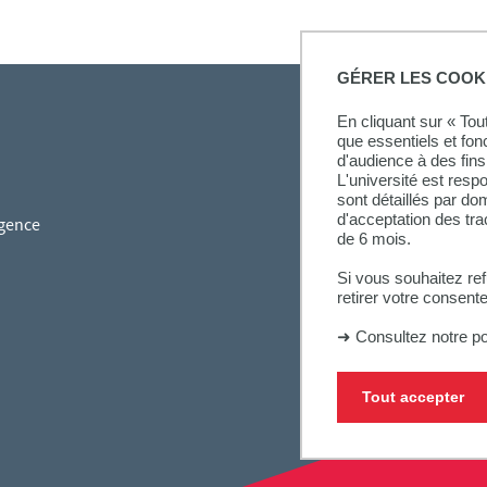
GÉRER LES COOK
En cliquant sur « To
que essentiels et fon
d'audience à des fins 
L'université est resp
sont détaillés par d
d'acceptation des tr
gence
de 6 mois.
Si vous souhaitez re
retirer votre consent
➜
Consultez notre po
Tout accepter