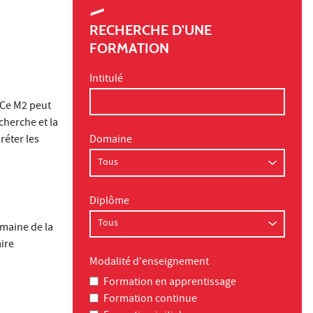
RECHERCHE D'UNE
FORMATION
Intitulé
. Ce M2 peut
cherche et la
réter les
Domaine
Diplôme
omaine de la
ire
Modalité d'enseignement
Formation en apprentissage
Formation continue