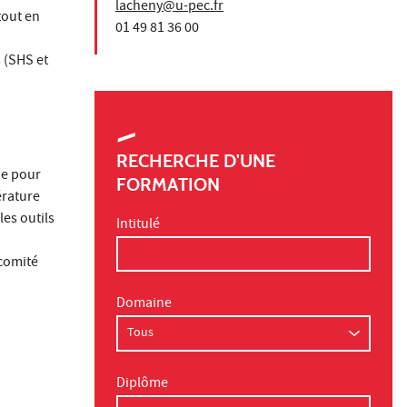
lacheny@u-pec.fr
tout en
01 49 81 36 00
s (SHS et
RECHERCHE D'UNE
de pour
FORMATION
́rature
les outils
Intitulé
comité
Domaine
Diplôme