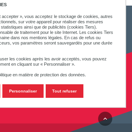
IES
ut accepter », vous acceptez le stockage de cookies, autres
ctionnels, sur votre appareil pour réaliser des mesures
statistiques ainsi que de publicités (cookies Tiers).
onsable de traitement pour le site Internet. Les cookies Tiers
SUIVEZ-NOUS
omaine dans nos mentions légales. En cas de refus ou
aceurs, vos paramètres seront sauvegardés pour une durée
fuser les cookies après les avoir acceptés, vous pouvez
ement en cliquant sur « Personnaliser ».
litique en matière de protection des données.
Personnaliser
Tout refuser