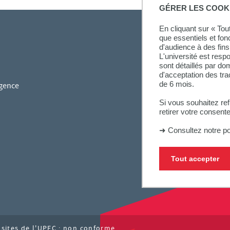
GÉRER LES COOK
En cliquant sur « To
que essentiels et fon
d'audience à des fins 
L'université est resp
sont détaillés par d
d'acceptation des tr
de 6 mois.
gence
Si vous souhaitez re
retirer votre consent
➜
Consultez notre po
Tout accepter
s sites de l'UPEC : non conforme