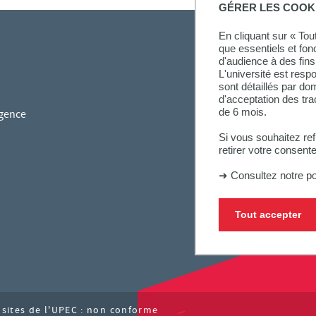
GÉRER LES COOK
En cliquant sur « To
que essentiels et fon
d'audience à des fins 
L'université est resp
sont détaillés par d
d'acceptation des tr
de 6 mois.
gence
Si vous souhaitez re
retirer votre consent
➜
Consultez notre po
Tout accepter
s sites de l'UPEC : non conforme