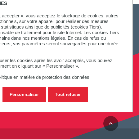
IES
ut accepter », vous acceptez le stockage de cookies, autres
ctionnels, sur votre appareil pour réaliser des mesures
statistiques ainsi que de publicités (cookies Tiers).
onsable de traitement pour le site Internet. Les cookies Tiers
SUIVEZ-NOUS
omaine dans nos mentions légales. En cas de refus ou
aceurs, vos paramètres seront sauvegardés pour une durée
fuser les cookies après les avoir acceptés, vous pouvez
ement en cliquant sur « Personnaliser ».
litique en matière de protection des données.
Personnaliser
Tout refuser