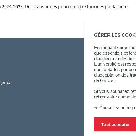
 2024-2025. Des statistiques pourront être fournies par la suite.
GÉRER LES COOK
En cliquant sur « To
que essentiels et fon
d'audience à des fins 
L'université est resp
sont détaillés par d
d'acceptation des tr
de 6 mois.
gence
Si vous souhaitez re
retirer votre consent
➜
Consultez notre po
Tout accepter