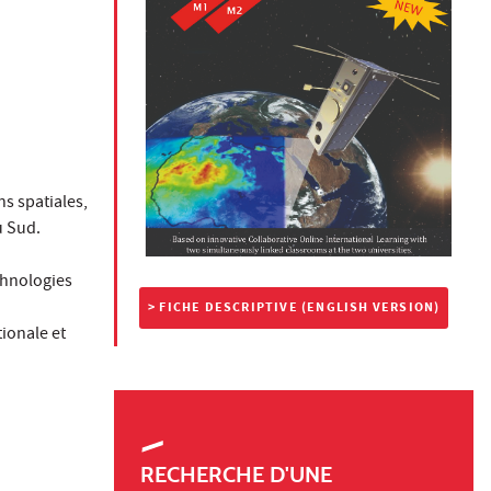
ns spatiales,
u Sud.
echnologies
> FICHE DESCRIPTIVE (ENGLISH VERSION)
ionale et
RECHERCHE D'UNE