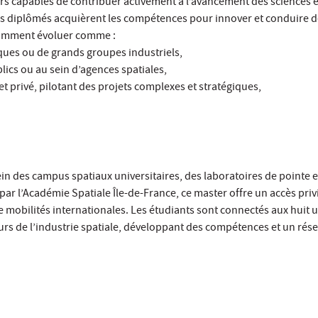
rs capables de contribuer activement à l’avancement des sciences e
es diplômés acquièrent les compétences pour innover et conduire d
otamment évoluer comme :
ques ou de grands groupes industriels,
ics ou au sein d’agences spatiales,
et privé, pilotant des projets complexes et stratégiques,
ein des campus spatiaux universitaires, des laboratoires de pointe e
 par l’Académie Spatiale Île-de-France, ce master offre un accès priv
mobilités internationales. Les étudiants sont connectés aux huit u
eurs de l’industrie spatiale, développant des compétences et un rés