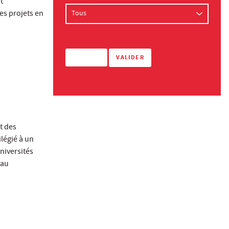
t
es projets en
t des
ilégié à un
niversités
eau