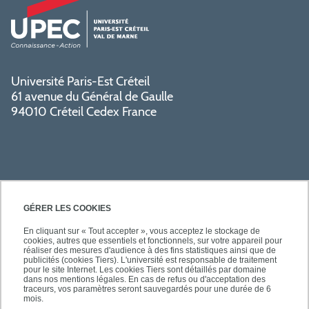
Université Paris-Est Créteil
61 avenue du Général de Gaulle
94010 Créteil Cedex France
GÉRER LES COOKIES
En cliquant sur « Tout accepter », vous acceptez le stockage de
cookies, autres que essentiels et fonctionnels, sur votre appareil pour
SÉCURITÉ
réaliser des mesures d'audience à des fins statistiques ainsi que de
publicités (cookies Tiers). L'université est responsable de traitement
pour le site Internet. Les cookies Tiers sont détaillés par domaine
dans nos mentions légales. En cas de refus ou d'acceptation des
traceurs, vos paramètres seront sauvegardés pour une durée de 6
mois.