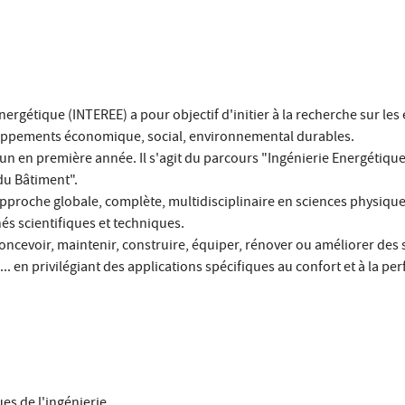
ergétique (INTEREE) a pour objectif d'initier à la recherche sur les
veloppements économique, social, environnemental durables.
n en première année. Il s'agit du parcours "Ingénierie Energétique
du Bâtiment".
pproche globale, complète, multidisciplinaire en sciences physique
és scientifiques et techniques.
ncevoir, maintenir, construire, équiper, rénover ou améliorer des
. en privilégiant des applications spécifiques au confort et à la p
es de l'ingénierie