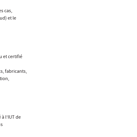
es cas,
ud) et le
 et certifié
s, fabricants,
tion,
 à l’IUT de
us