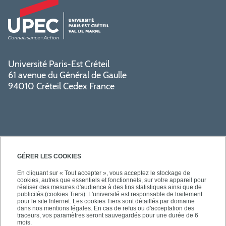
Université Paris-Est Créteil
61 avenue du Général de Gaulle
94010 Créteil Cedex France
GÉRER LES COOKIES
En cliquant sur « Tout accepter », vous acceptez le stockage de
cookies, autres que essentiels et fonctionnels, sur votre appareil pour
SÉCURITÉ
réaliser des mesures d'audience à des fins statistiques ainsi que de
publicités (cookies Tiers). L'université est responsable de traitement
pour le site Internet. Les cookies Tiers sont détaillés par domaine
dans nos mentions légales. En cas de refus ou d'acceptation des
traceurs, vos paramètres seront sauvegardés pour une durée de 6
mois.