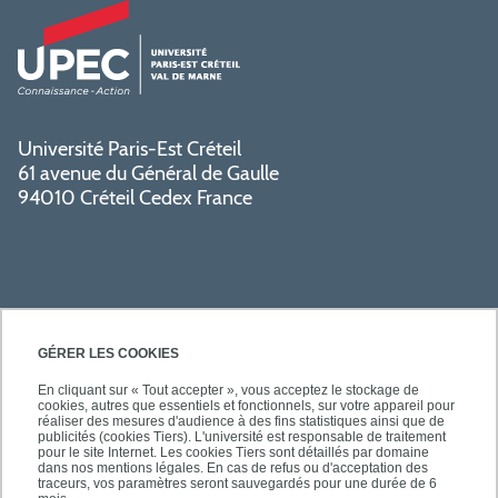
Université Paris-Est Créteil
61 avenue du Général de Gaulle
94010 Créteil Cedex France
GÉRER LES COOKIES
En cliquant sur « Tout accepter », vous acceptez le stockage de
cookies, autres que essentiels et fonctionnels, sur votre appareil pour
SÉCURITÉ
réaliser des mesures d'audience à des fins statistiques ainsi que de
publicités (cookies Tiers). L'université est responsable de traitement
pour le site Internet. Les cookies Tiers sont détaillés par domaine
dans nos mentions légales. En cas de refus ou d'acceptation des
traceurs, vos paramètres seront sauvegardés pour une durée de 6