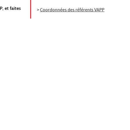
, et faites
>
Coordonnées des référents VAPP