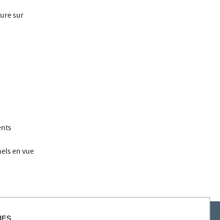
ture sur
ents
nels en vue
IES