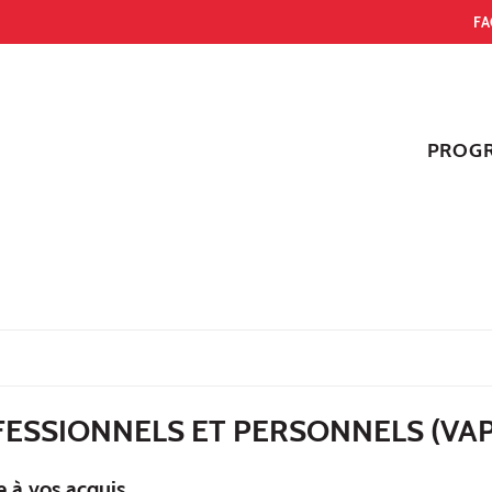
FA
PROG
FESSIONNELS ET PERSONNELS (VAP
 à vos acquis