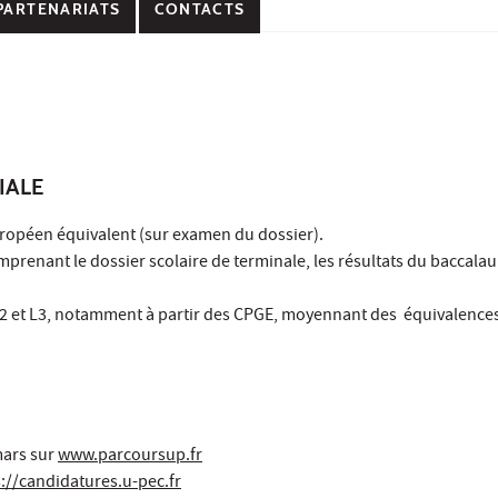
PARTENARIATS
CONTACTS
IALE
opéen équivalent (sur examen du dossier).
omprenant le dossier scolaire de terminale, les résultats du baccalau
 L2 et L3, notamment à partir des CPGE, moyennant des équivalences
mars sur
www.parcoursup.fr
://candidatures.u-pec.fr