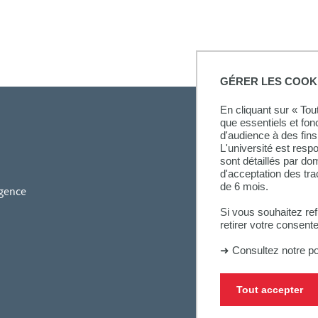
GÉRER LES COOK
En cliquant sur « To
que essentiels et fon
d'audience à des fins 
L'université est resp
sont détaillés par d
d'acceptation des tr
de 6 mois.
gence
Si vous souhaitez re
retirer votre consent
➜
Consultez notre po
Tout accepter