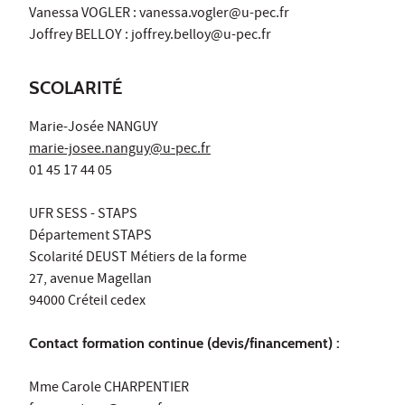
Vanessa VOGLER : vanessa.vogler@u-pec.fr
Joffrey BELLOY : joffrey.belloy@u-pec.fr
SCOLARITÉ
Marie-Josée NANGUY
marie-josee.nanguy
@u-pec.fr
01 45 17 44 05
UFR SESS - STAPS
Département STAPS
Scolarité DEUST Métiers de la forme
27, avenue Magellan
94000 Créteil cedex
Contact formation continue (devis/financement) :
Mme Carole CHARPENTIER